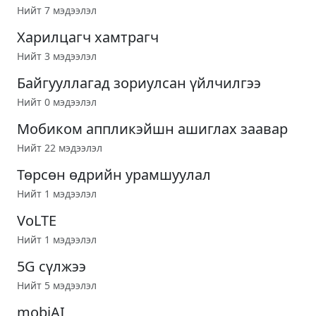
Нийт 7 мэдээлэл
Харилцагч хамтрагч
Нийт 3 мэдээлэл
Байгууллагад зориулсан үйлчилгээ
Нийт 0 мэдээлэл
Mобиком aппликэйшн ашиглах заавар
Нийт 22 мэдээлэл
Төрсөн өдрийн урамшуулал
Нийт 1 мэдээлэл
VoLTE
Нийт 1 мэдээлэл
5G сүлжээ
Нийт 5 мэдээлэл
mobiAI