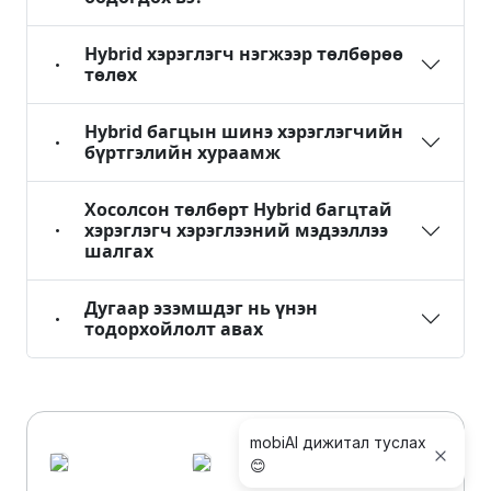
Hybrid хэрэглэгч нэгжээр төлбөрөө
төлөх
Hybrid багцын шинэ хэрэглэгчийн
бүртгэлийн хураамж
Хосолсон төлбөрт Hybrid багцтай
хэрэглэгч хэрэглээний мэдээллээ
шалгах
Дугаар эзэмшдэг нь үнэн
тодорхойлолт авах
mobiAI дижитал туслах
😊