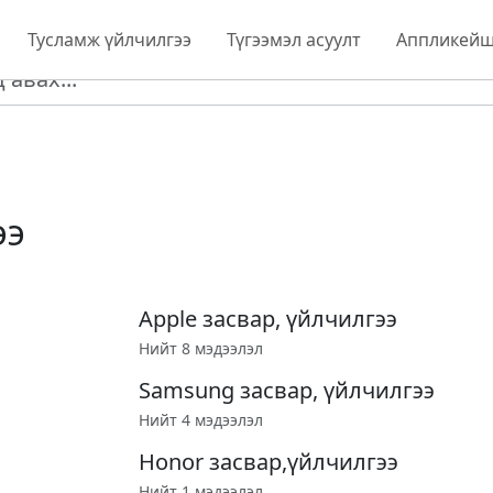
Тусламж үйлчилгээ
Түгээмэл асуулт
Аппликейш
ээ
Apple засвар, үйлчилгээ
Нийт 8 мэдээлэл
Samsung засвар, үйлчилгээ
Нийт 4 мэдээлэл
Honor засвар,үйлчилгээ
Нийт 1 мэдээлэл