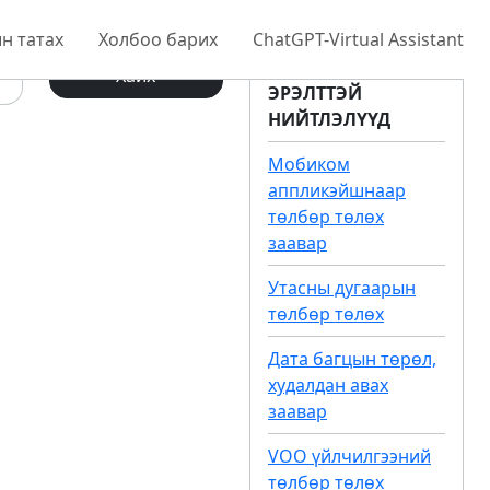
н татах
Холбоо барих
ChatGPT-Virtual Assistant
Хайх
ЭРЭЛТТЭЙ
НИЙТЛЭЛҮҮД
Мобиком
аппликэйшнаар
төлбөр төлөх
заавар
Утасны дугаарын
төлбөр төлөх
Дата багцын төрөл,
худалдан авах
заавар
VOO үйлчилгээний
төлбөр төлөх