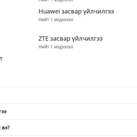
т
Huawei засвар үйлчилгээ
Нийт 1 мэдээлэл
ZTE засвар үйлчилгээ
Нийт 1 мэдээлэл
т
гээ
 вэ?