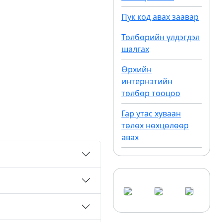
Пук код авах заавар
Төлбөрийн үлдэгдэл
шалгах
Өрхийн
интернэтийн
төлбөр тооцоо
Гар утас хуваан
төлөх нөхцөлөөр
авах