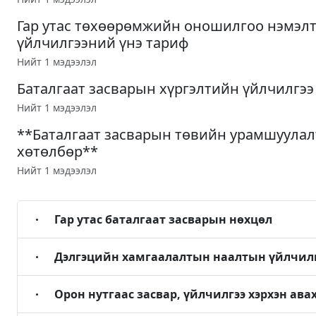
Гар утас төхөөрөмжийн оношилгоо нэмэл
үйлчилгээний үнэ тариф
Нийт 1 мэдээлэл
Баталгаат засварын хүргэлтийн үйлчилгээ
Нийт 1 мэдээлэл
**Баталгаат засварын төвийн урамшуулал
хөтөлбөр**
Нийт 1 мэдээлэл
Гар утас баталгаат засварын нөхцөл
Дэлгэцийн хамгаалалтын наалтын үйлчил
Орон нутгаас засвар, үйлчилгээ хэрхэн авах