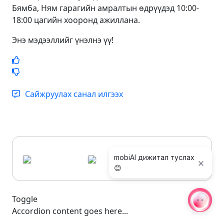
Б
я
м
б
а
,
Н
я
м
г
а
р
а
г
и
й
н
а
м
р
а
л
т
ы
н
ө
д
р
ү
ү
д
э
д
10
:
00
-
18
:
00
ц
а
г
и
й
н
х
о
о
р
о
н
д
а
ж
и
л
л
а
н
а
.
Энэ мэдээллийг үнэлнэ үү!
Сайжруулах санал илгээх
mobiAI дижитал туслах
😊
Toggle
Accordion content goes here...