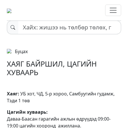
Буцах
ХАЯГ БАЙРШИЛ, ЦАГИЙН
ХУВААРЬ
Х
а
я
г
:
У
Б
х
о
т
,
Ч
Д
,
5
-
р
х
о
р
о
о
,
С
а
м
б
у
у
г
и
й
н
г
у
д
а
м
ж
,
Т
э
д
и
1
т
ө
в
Ц
а
г
и
й
н
х
у
в
а
а
р
ь
:
Д
а
в
а
а
-
Б
а
а
с
а
н
г
а
р
а
г
и
й
н
а
ж
л
ы
н
ө
д
р
ү
ү
д
э
д
09
:
00
-
19
:
00
ц
а
г
и
й
н
х
о
о
р
о
н
д
а
ж
и
л
л
а
н
а
.