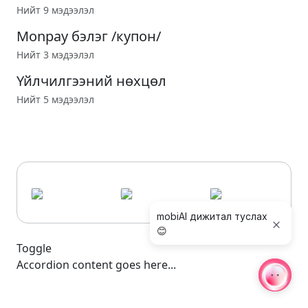
Нийт 9 мэдээлэл
Monpay бэлэг /купон/
Нийт 3 мэдээлэл
Үйлчилгээний нөхцөл
Нийт 5 мэдээлэл
mobiAI дижитал туслах
😊
Toggle
Accordion content goes here...