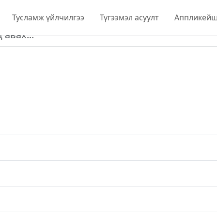
Тусламж үйлчилгээ
Түгээмэл асуулт
Аппликейш