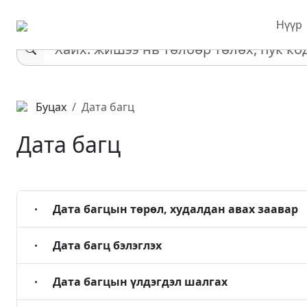
Нүүр
Буцах
Дата багц
Дата багц
Дата багцын төрөл, худалдан авах заавар
Дата багц бэлэглэх
Дата багцын үлдэгдэл шалгах