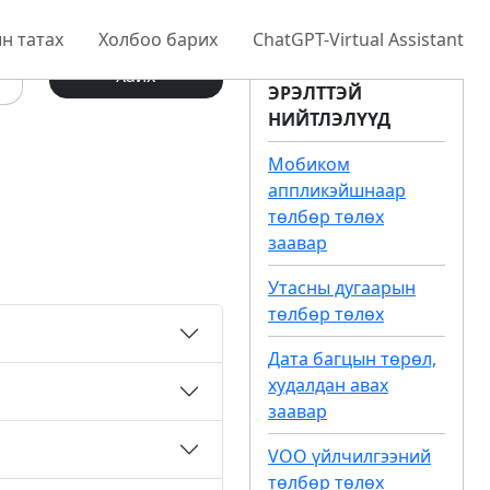
н татах
Холбоо барих
ChatGPT-Virtual Assistant
Хайх
ЭРЭЛТТЭЙ
НИЙТЛЭЛҮҮД
Мобиком
аппликэйшнаар
төлбөр төлөх
заавар
Утасны дугаарын
төлбөр төлөх
Дата багцын төрөл,
худалдан авах
заавар
VOO үйлчилгээний
төлбөр төлөх