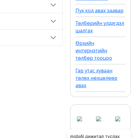
Пук код авах заавар
Төлбөрийн үлдэгдэл
шалгах
Өрхийн
интернэтийн
төлбөр тооцоо
Гар утас хуваан
төлөх нөхцөлөөр
авах
mobiAI дижитал туслах