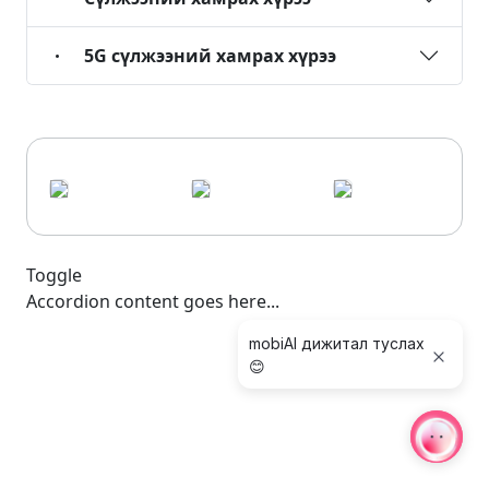
5G сүлжээний хамрах хүрээ
Toggle
Accordion content goes here...
mobiAI дижитал туслах
😊