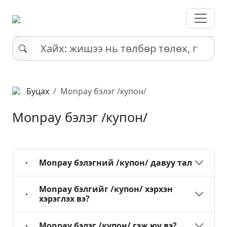
Буцах
Monpay бэлэг /купон/
Monpay бэлэг /купон/
Monpay бэлэгний /купон/ давуу тал
Monpay бэлгийг /купон/ хэрхэн
хэрэглэх вэ?
Monpay бэлэг /купон/ гэж юу вэ?