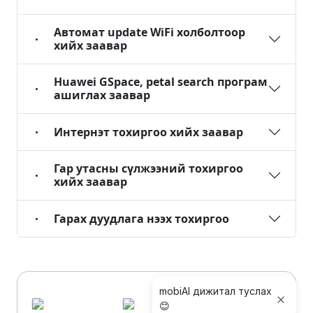
Автомат update WiFi холболтоор
хийх заавар
Huawei GSpace, petal search програм
ашиглах заавар
Интернэт тохиргоо хийх заавар
Гар утасны сүлжээний тохиргоо
хийх заавар
Гарах дуудлага нээх тохиргоо
mobiAI дижитал туслах
😊