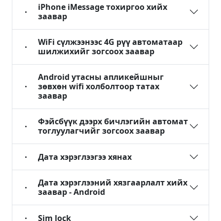
iPhone iMessage тохиргоо хийх
заавар
WiFi сүлжээнээс 4G рүү автоматаар
шилжихийг зогсоох заавар
Android утасны апликейшныг
зөвхөн wifi холболтоор татах
заавар
Фэйсбүүк дээрх бичлэгийн автомат
тоглуулагчийг зогсоох заавар
Дата хэрэглээгээ хянах
Дата хэрэглээний хязгаарлалт хийх
заавар - Android
Sim lock