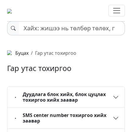
Буцах
Гар утас тохиргоо
Гар утас тохиргоо
Дуудлага блок хийх, блок цуцлах
тохиргоо хийх заавар
SMS center number тохиргоо хийх
заавар